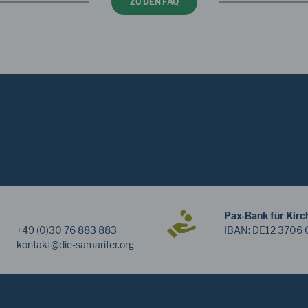
ZU DEN FAQ
Pax-Bank für Kirc
+49 (0)30 76 883 883
IBAN: DE12 3706 
kontakt
@die-samariter
.org