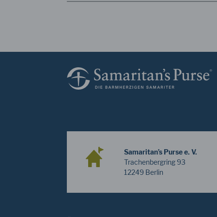
Samaritan’s Purse e. V.
Trachenbergring 93
12249 Berlin