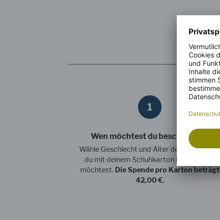
1
Wen möchtest du beschenken?
Wähle Geschlecht und Alter des Kindes, da
du mit deinem Schuhkarton beschenken
möchtest.
Die Spende pro Karton beträgt
42,00 €.