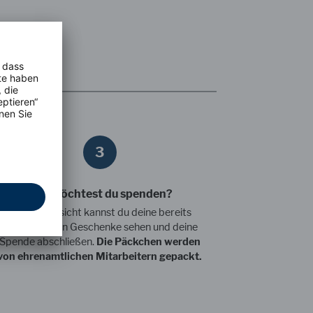
3
Wie möchtest du spenden?
In der Übersicht kannst du deine bereits
hinzugefügten Geschenke sehen und deine
Spende abschließen.
Die Päckchen werden
von ehrenamtlichen Mitarbeitern gepackt.