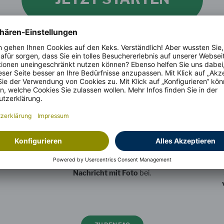
UND SO EINFACH GEHT'S
2
Was möchtest du schenken?
s
Wähle ein WOW-Geschenk aus. Optional und
von den Kids geliebt: Füge eine
persönliche
Nachricht mit Foto
bei.